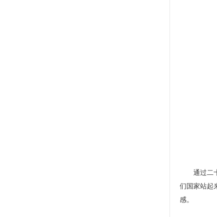
通过二
们国家站起
感。