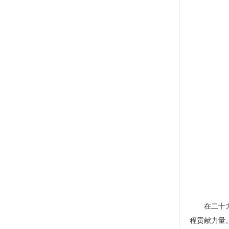
在二十
程贡献力量