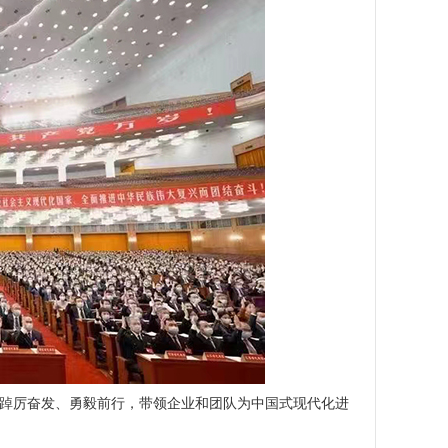
，踔厉奋发、勇毅前行，带领企业和团队为中国式现代化进