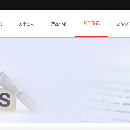
新闻资讯
页
关于公司
产品中心
合作伙