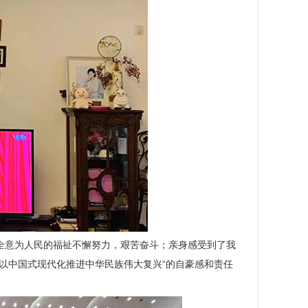
全意为人民的福祉不懈努力，艰苦奋斗；亲身感受到了我
以中国式现代化推进中华民族伟大复兴“的自豪感和责任