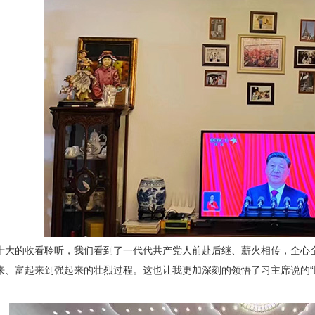
十大的收看聆听，我们看到了一代代共产党人前赴后继、薪火相传，全心
来、富起来到强起来的壮烈过程。这也让我更加深刻的领悟了习主席说的“