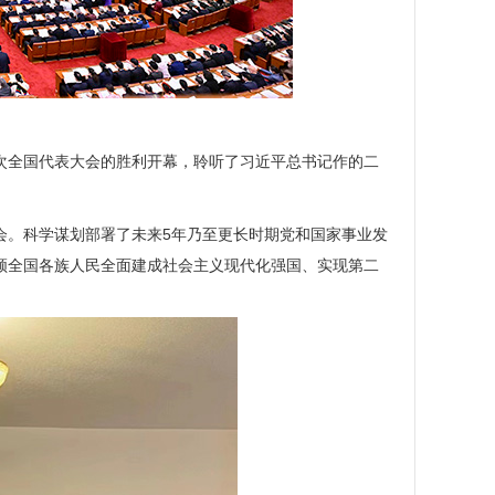
次全国代表大会的胜利开幕，聆听了习近平总书记作的二
会。科学谋划部署了未来5年乃至更长时期党和国家事业发
领全国各族人民全面建成社会主义现代化强国、实现第二