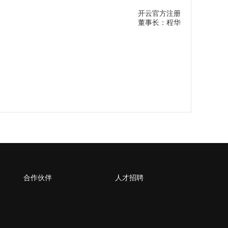
开云官方注册
董事长：程华
合作伙伴
人才招聘