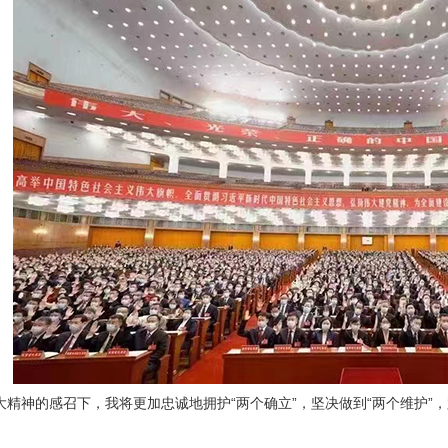
大精神的感召下，我将更加忠诚地拥护“两个确立”，坚决做到“两个维护”
。