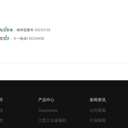
兔迎新春，锦华贺新年
2023/1/18
度国庆，十一快乐!
2022/9/30
司
产品中心
新闻资讯
绍
Gearmotor
公司新闻
境
大型工业减速机
行业新闻