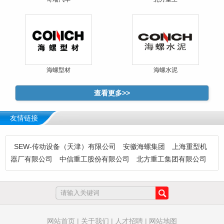
海螺型材
海螺水泥
查看更多>>
友情链接
SEW-传动设备（天津）有限公司
安徽海螺集团
上海重型机
器厂有限公司
中信重工股份有限公司
北方重工集团有限公司
网站首页
|
关于我们
|
人才招聘
|
网站地图