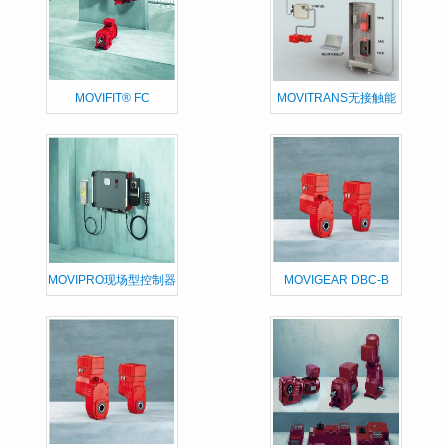
MOVIFIT® FC
MOVITRANS无接触能
量
MOVIPRO现场型控制器
MOVIGEAR DBC-B