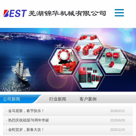
公司新闻
行业新闻
客户案例
·
金马迎新，春节快乐！
2026/2/12
·
热烈庆祝祖国76周年华诞
2025/9/29
·
金蛇贺岁，新春大吉！
2025/1/24