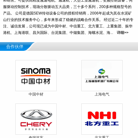
和销售。可提供高精度减速电机、减速机，大型工业减速机，变频控制设备，伺
服驱动控制技术，现场分散驱动五大品类，三十多个系列，200多种规格型号的
产品。 公司是德国SEW传动设备公司的授权经销商，2006年起成为其在水泥矿
山行业的技术服务中心，多年来形成了稳健的战略合作关系。 经过近二十年的专
注、诚信发展，公司现已成为中国中材、中信重工、北方重工、上重集团、振华
港机、上海港联、昌兴国际、台泥集团、中烟集团、海螺水泥、海...
详细>>
合作伙伴
中国中材
上海电气
奇瑞汽车
北方重工