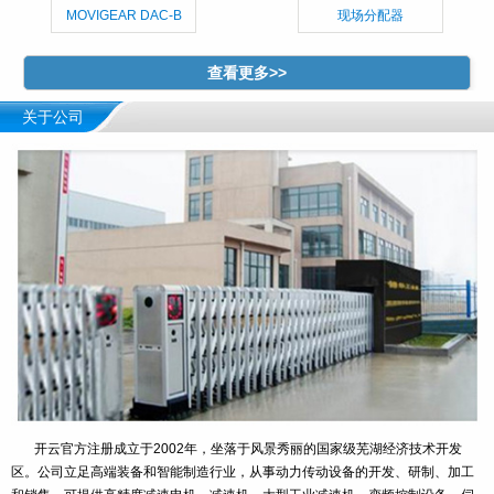
MOVIGEAR DAC-B
现场分配器
查看更多>>
关于公司
开云官方注册成立于2002年，坐落于风景秀丽的国家级芜湖经济技术开发
区。公司立足高端装备和智能制造行业，从事动力传动设备的开发、研制、加工