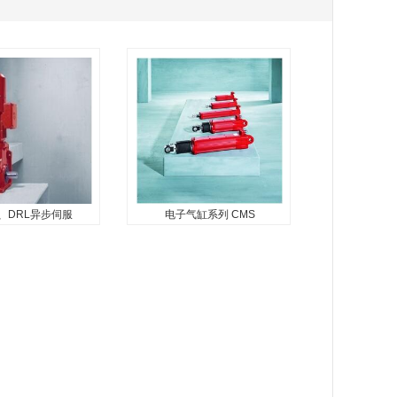
V、DRL异步伺服
电子气缸系列 CMS
、DRL异步伺服电
电子气缸系列 CMS
机
CMS系类电子气缸配备了永磁
DRL系列异步伺服电机
转子，运行起来具有高精度、
部高惯性负载作用
功率和速度。结合SEW-
必须可靠控制的场
EURODRIVE驱动电子设备，
图的这个非常紧凑
它们提供了经济、高效的解决
包含一个减速机和
方案，确保了系统运行中的高
级别可选的坚固的
可靠性，...