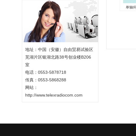
单轴伺
单轴
灵活和强
动变频
异步伺服
地址：中国（安徽）自由贸易试验区
软件和
芜湖片区银湖北路38号创业楼B206
用模块
室
作。...
电话：0553-5878718
传真：0553-5868288
网站：
http://www.telexradiocom.com