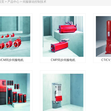
首页
>
产品中心
>
伺服驱动控制技术
S/CM同步伺服电机
CMP同步伺服电机
CT/C
/CM同步伺服电机
CMP同步伺服电机
CT/CV
同步伺服电机是高动态性
在特别紧凑的设计中表现出高
CT/CV/
的理想选择。新的CM系
精度、高动态性和强大的性能
主要用于外
，提供三种尺寸，每种
——这些是CMP伺服电机定义
于电机轴时
三种长度，涵盖5至
的特征。由于尺寸被优化了，
合。在如下
的静态转矩范围。...
即使在最小的空间中，这些电
的产品中，
机可以使用。...
有四个速度