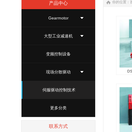
你的位置：
产品中心
Gearmotor
大型工业减速机
变频控制设备
D
现场分散驱动
DS
SEW
伺服驱动控制技术
能应用
列电机
更多分类
尺寸有
70Nm
联系方式