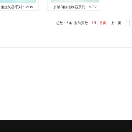
1
异步伺...
服控制器系列：MOV
多轴伺服控制器系列：MOV
伺服控制器系列：
多轴伺服控制器系列：
MOVIDRIVE
MOVIAXIS
总数：6条 当前页数：
1
/1
首页
上一页
1
大的MOVIDRIVE®驱
除了轴模块和主模块，
器使其能够驱动同步和
MOVIAXIS®产品系列还包括电
电机。MOVITOOLS®
源模块、附加模块、选项/扩展
标准化的控制程序（应
卡，以及全方位的配件...
）可用于简单和快速操