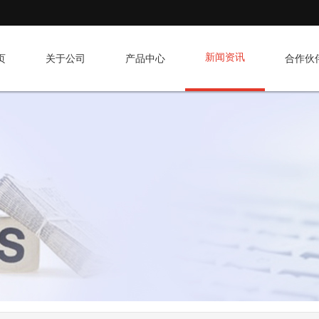
新闻资讯
页
关于公司
产品中心
合作伙