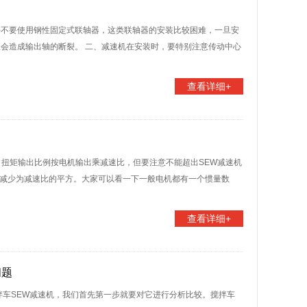
好不要使用钢性固定式联轴器，这类联轴器的安装比较困难，一旦安
会造成输出轴的断裂。 二、减速机在安装时，要特别注意传动中心
查看详细+
，扭矩输出比例按电机输出乘减速比，但要注意不能超出SEW减速机
的减少为减速比的平方。大家可以看一下一般电机都有一个惯量数
查看详细+
问题
拌车SEW减速机，我们首先第一步就要对它进行分析比较。搅拌车