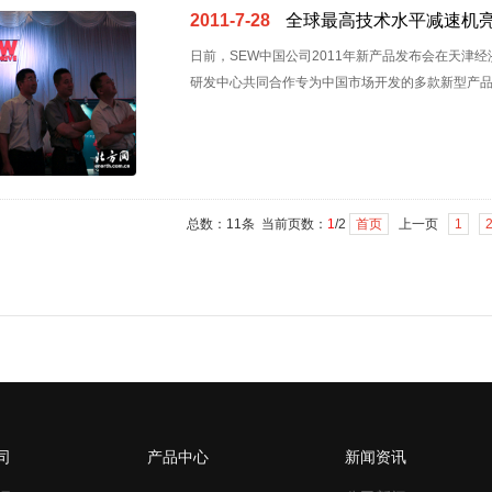
2011-7-28
全球最高技术水平减速机
日前，SEW中国公司2011年新产品发布会在天津
研发中心共同合作专为中国市场开发的多款新型产品
总数：11条 当前页数：
1
/2
首页
上一页
1
司
产品中心
新闻资讯